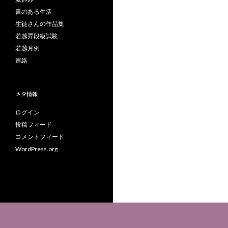
書のある生活
生徒さんの作品集
若越昇段級試験
若越月例
連絡
メタ情報
ログイン
投稿フィード
コメントフィード
WordPress.org