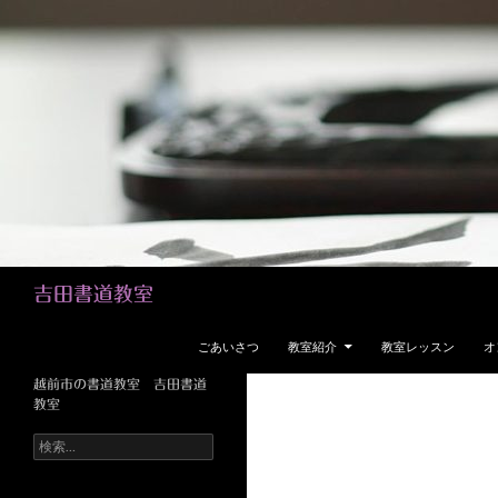
検
吉田書道教室
索
コンテンツへスキップ
ごあいさつ
教室紹介
教室レッスン
オ
越前市の書道教室 吉田書道
教室
検
索: