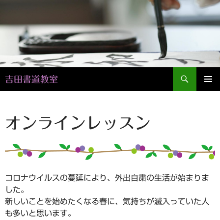
検
吉田書道教室
索
コ
メインメ
ン
ニュー
テ
ン
オンラインレッスン
ツ
へ
ス
キ
ッ
コロナウイルスの蔓延により、外出自粛の生活が始まりま
プ
した。
新しいことを始めたくなる春に、気持ちが滅入っていた人
も多いと思います。