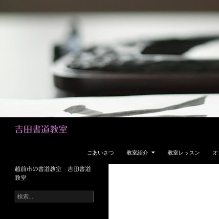
検
吉田書道教室
索
コンテンツへスキップ
ごあいさつ
教室紹介
教室レッスン
オ
越前市の書道教室 吉田書道
教室
検
索: