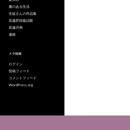
書のある生活
生徒さんの作品集
若越昇段級試験
若越月例
連絡
メタ情報
ログイン
投稿フィード
コメントフィード
WordPress.org