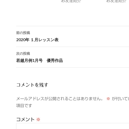
お友達紹介
お友達紹介
投
前の投稿
稿
2020年 １月レッスン表
ナ
次の投稿
ビ
若越月例1月号 優秀作品
ゲ
ー
コメントを残す
シ
メールアドレスが公開されることはありません。
※
が付いて
ョ
項目です
ン
コメント
※