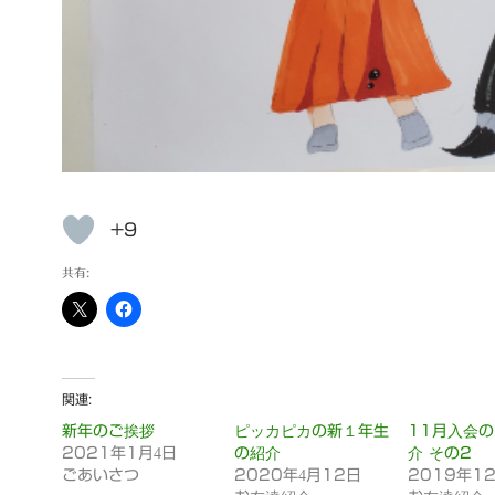
+9
共有:
関連
新年のご挨拶
ピッカピカの新１年生
11月入会
2021年1月4日
の紹介
介 その2
ごあいさつ
2020年4月12日
2019年1