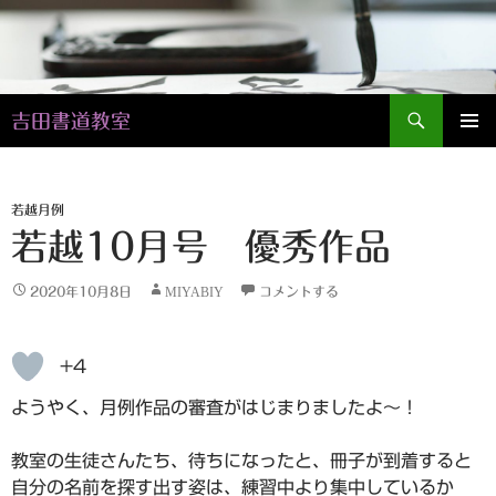
検
吉田書道教室
索
コ
メインメ
ン
ニュー
テ
ン
若越月例
ツ
若越10月号 優秀作品
へ
ス
2020年10月8日
MIYABIY
コメントする
キ
ッ
プ
+4
ようやく、月例作品の審査がはじまりましたよ～！
教室の生徒さんたち、待ちになったと、冊子が到着すると
自分の名前を探す出す姿は、練習中より集中しているか