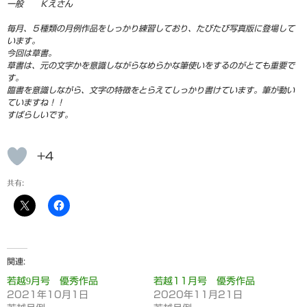
一般 Ｋえさん
毎月、５種類の月例作品をしっかり練習しており、たびたび写真版に登場して
います。
今回は草書。
草書は、元の文字かを意識しながらなめらかな筆使いをするのがとても重要で
す。
臨書を意識しながら、文字の特徴をとらえてしっかり書けています。筆が動い
ていますね！！
すばらしいです。
+4
共有:
関連
若越9月号 優秀作品
若越11月号 優秀作品
2021年10月1日
2020年11月21日