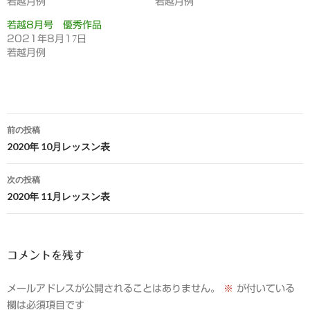
若越月例
若越月例
若越8月号 優秀作品
2021年8月17日
若越月例
投
前の投稿
稿
2020年 10月レッスン表
ナ
次の投稿
ビ
2020年 11月レッスン表
ゲ
ー
コメントを残す
シ
メールアドレスが公開されることはありません。
※
が付いている
ョ
欄は必須項目です