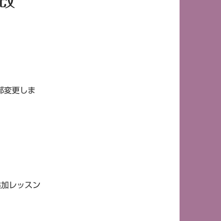
（改
部変更しま
追加レッスン