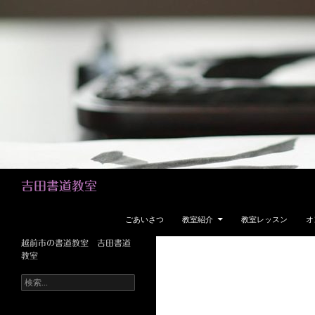
検
吉田書道教室
索
コンテンツへスキップ
ごあいさつ
教室紹介
教室レッスン
オ
越前市の書道教室 吉田書道
教室
検
索: