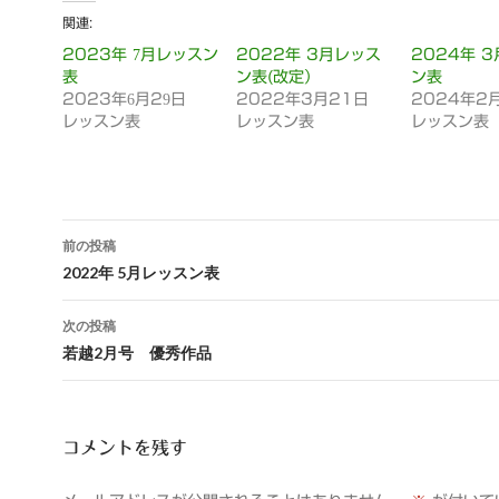
関連
2023年 7月レッスン
2022年 3月レッス
2024年 
表
ン表(改定）
ン表
2023年6月29日
2022年3月21日
2024年2
レッスン表
レッスン表
レッスン表
投
前の投稿
稿
2022年 5月レッスン表
ナ
次の投稿
ビ
若越2月号 優秀作品
ゲ
ー
コメントを残す
シ