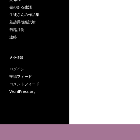
書のある生活
生徒さんの作品集
若越昇段級試験
若越月例
連絡
メタ情報
ログイン
投稿フィード
コメントフィード
WordPress.org