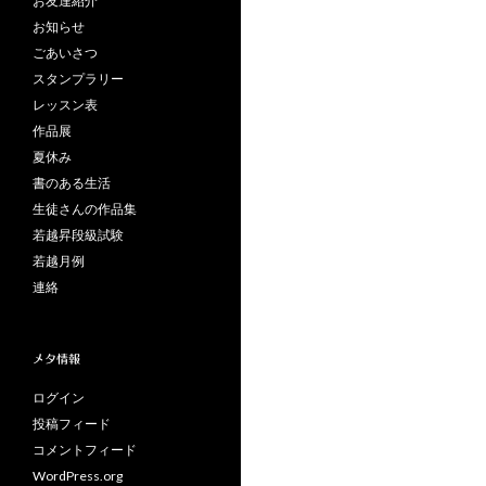
お友達紹介
お知らせ
ごあいさつ
スタンプラリー
レッスン表
作品展
夏休み
書のある生活
生徒さんの作品集
若越昇段級試験
若越月例
連絡
メタ情報
ログイン
投稿フィード
コメントフィード
WordPress.org