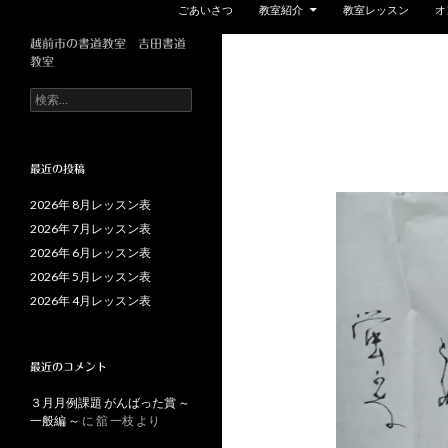
ごあいさつ
教室紹介
教室レッスン
オ
越前市の書道教室 吉田書道
教室
検
索:
最近の投稿
2026年 8月レッスン表
2026年 7月レッスン表
2026年 6月レッスン表
2026年 5月レッスン表
2026年 4月レッスン表
最近のコメント
３月月例課題 がんばった賞 ～
一般編 ～
に
舘 一枝
より