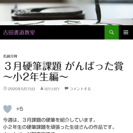
検
吉田書道教室
索
コ
メインメ
ン
ニュー
テ
ン
若越月例
ツ
３月硬筆課題 がんばった賞
へ
～小2年生編～
ス
キ
ッ
2020年5月15日
MIYABIY
コメントする
プ
+5
今週は、３月課題の硬筆を紹介しています。
小２年生の硬筆課題を頑張った生徒さんの作品です。