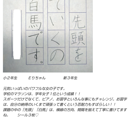
小２年生 Ｅりちゃん 新３年生
元気いっぱいのパワフルな女の子です。
学校のマラソンは、学年女子１位という成績！！
スポーツだけでなくて、ピアノ、お習字といろんな事にもチャレンジ。お習字
は、自分の納得のいくまで頑張って書くという忍耐力もすばらしい！！
課題の中の「先頭」「白馬」は、横線の方向、間隔を揃えて丁寧に書けてます
ね。 シール３枚♡