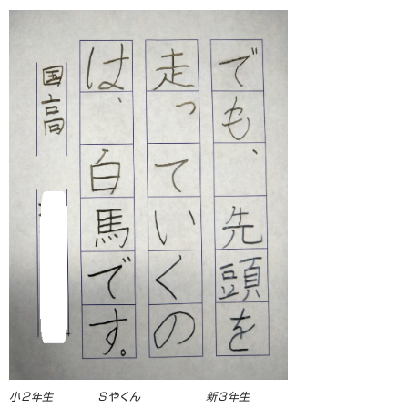
小２年生 Ｓやくん 新３年生