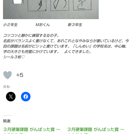
小２年生 Ｍおくん 新３年生
コツコツと静かに練習する女の子
。
名前が
バランスよく書けなくて、あれこれとなやみならが書いているけど、今
回の課題は名前がビシッと書けています。「しんめい」の学校名は、中心軸、
字の大きさも完璧にかけています。 よくできました。
シール３枚♡
+5
共有:
関連
３月硬筆課題 がんばった賞 ～
３月硬筆課題 がんばった賞 ～