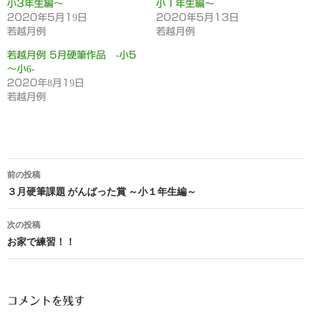
小3年生編～
小１年生編～
2020年5月19日
2020年5月13日
若越月例
若越月例
若越月例 5月硬筆作品 -小5
～小6-
2020年8月19日
若越月例
投
前の投稿
稿
３月硬筆課題 がんばった賞 ～小１年生編～
ナ
次の投稿
ビ
お家で練習！！
ゲ
ー
コメントを残す