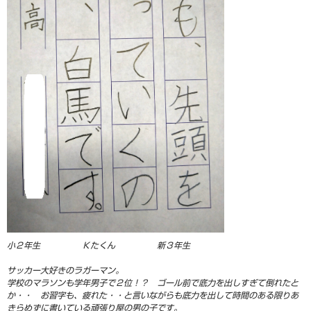
小２年生 Ｋたくん 新３年生
サッカー大好きのラガーマン。
学校のマラソンも学年男子で２位！？ ゴール前で底力を出しすぎて倒れたと
か・・ お習字も、疲れた・・と言いながらも底力を出して時間のある限りあ
きらめずに書いている頑張り屋の男の子です。